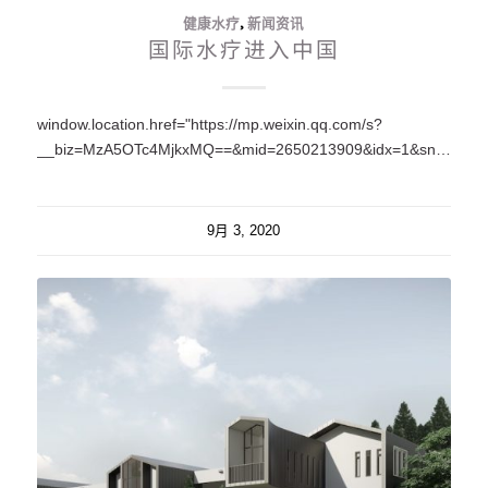
健康水疗
,
新闻资讯
国际水疗进入中国
window.location.href="https://mp.weixin.qq.com/s?
__biz=MzA5OTc4MjkxMQ==&mid=2650213909&idx=1&sn=035c63a2d2d70bc66344bb1a5e82faf5&chksm=88feb785bf893e934fbb546e85d0a37f7157f293c31585f5834890f115d903a3feb5d8f10133#rd";
9月 3, 2020