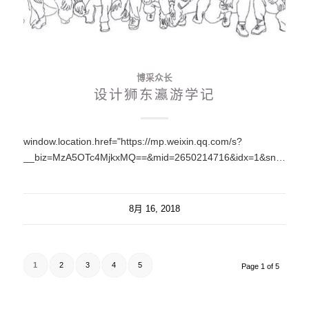
博采众长
设计狮东瀛游学记
window.location.href="https://mp.weixin.qq.com/s?
__biz=MzA5OTc4MjkxMQ==&mid=2650214716&idx=1&sn=1961cd717f7acd26c0e60ceea2f3a186&chksm=88fea8acbf8921ba4d2ee2cf181038c42dfb1e878d95bbc6b96946863b5407693a7eb8e4ab20#rd";
8月 16, 2018
1
2
3
4
5
Page 1 of 5