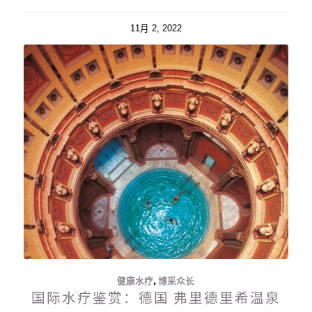
11月 2, 2022
健康水疗
,
博采众长
国际水疗鉴赏：德国 弗里德里希温泉