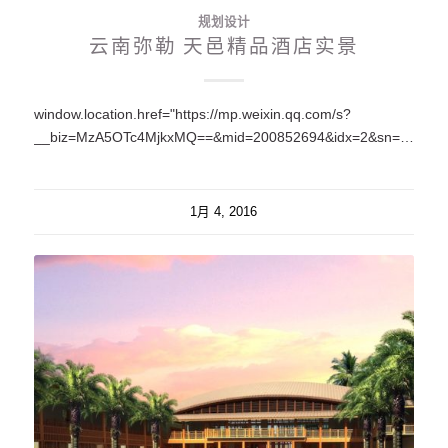
规划设计
云南弥勒 天邑精品酒店实景
window.location.href="https://mp.weixin.qq.com/s?
__biz=MzA5OTc4MjkxMQ==&mid=200852694&idx=2&sn=cbe1f94d57aaf122e637eb3ed6356fa6#rd";
1月 4, 2016