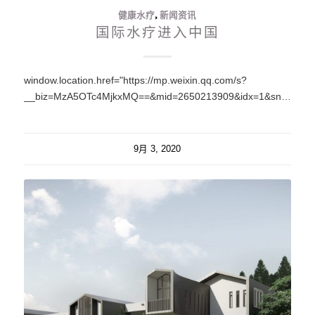
健康水疗
,
新闻资讯
国际水疗进入中国
window.location.href="https://mp.weixin.qq.com/s?
__biz=MzA5OTc4MjkxMQ==&mid=2650213909&idx=1&sn=035c63a2d2d70bc66344bb1a5e82faf5&chksm=88feb785bf893e934fbb546e85d0a37f7157f293c31585f5834890f115d903a3feb5d8f10133#rd";
9月 3, 2020