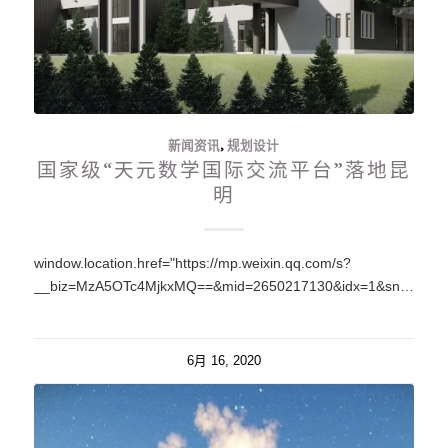
新闻资讯
,
规划设计
国家级“天元数学国际交流平台”落地昆
明
window.location.href="https://mp.weixin.qq.com/s?
__biz=MzA5OTc4MjkxMQ==&mid=2650217130&idx=1&sn=ffc9aee2abb155f39b0f71e147936a24&chksm=88fea33abf892a2c7da7346860f8b5e6e933a794f266727aa20bbe3c73c62c2e0fbca9e3fcc0&token=1719591371&lang=zh_C…
6月 16, 2020