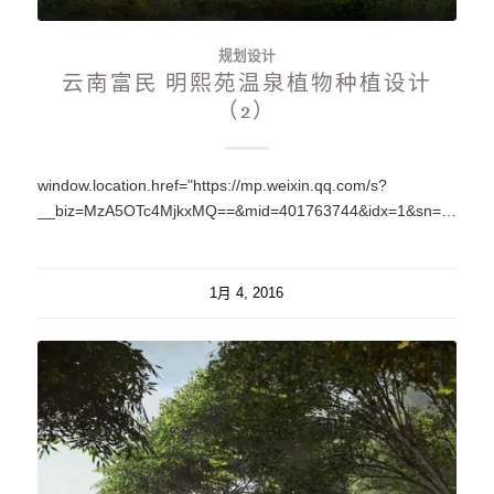
规划设计
云南富民 明熙苑温泉植物种植设计
（2）
window.location.href="https://mp.weixin.qq.com/s?
__biz=MzA5OTc4MjkxMQ==&mid=401763744&idx=1&sn=f17fa19f51d0697ed329c9561f16ba6a#rd";
1月 4, 2016