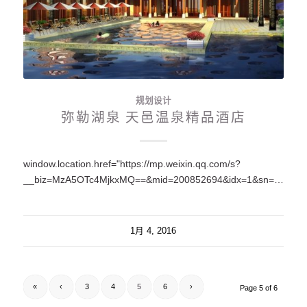
规划设计
弥勒湖泉 天邑温泉精品酒店
window.location.href="https://mp.weixin.qq.com/s?
__biz=MzA5OTc4MjkxMQ==&mid=200852694&idx=1&sn=965d6d09dae4f5f2eee5bf0b8e50583d#rd";
1月 4, 2016
«
‹
3
4
5
6
›
Page 5 of 6