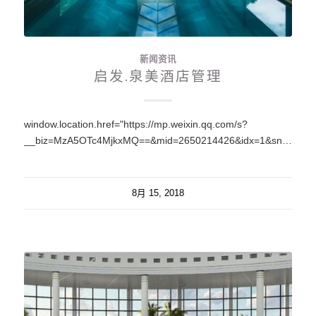
新闻资讯
启发.泉美酒店管理
window.location.href="https://mp.weixin.qq.com/s?
__biz=MzA5OTc4MjkxMQ==&mid=2650214426&idx=1&sn=dacdfdeed35dc50a71fe19a8752edbbc&chksm=88fea98abf89209cbe3cc1c215bafe9c8f969484679384b9f45813190460f456daa7cf8c4ed7#rd";
8月 15, 2018