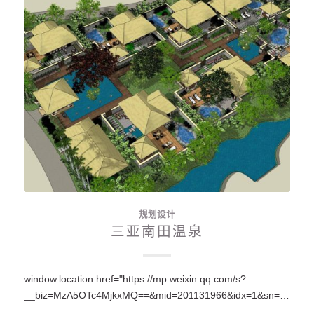
规划设计
三亚南田温泉
window.location.href="https://mp.weixin.qq.com/s?
__biz=MzA5OTc4MjkxMQ==&mid=201131966&idx=1&sn=c2fa4b6cec3197e39f08eef18e2005c5#rd";