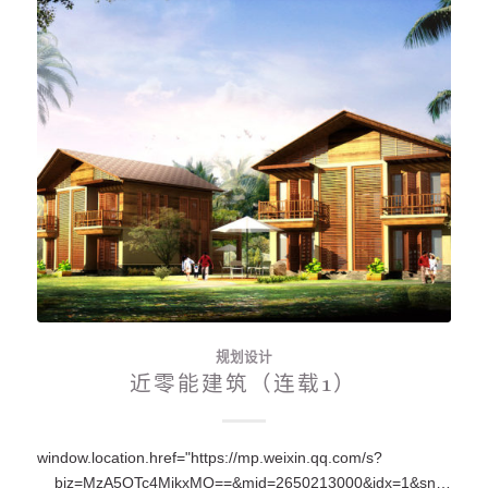
规划设计
近零能建筑（连载1）
window.location.href="https://mp.weixin.qq.com/s?
__biz=MzA5OTc4MjkxMQ==&mid=2650213000&idx=1&sn=1e9e5deaa00615457a4b1a44f7367f5c&chksm=88feb318bf893a0edc840d10a8f5e72de5dd85781439798f416eb41e1ea3183fffa43593fcb1#rd";