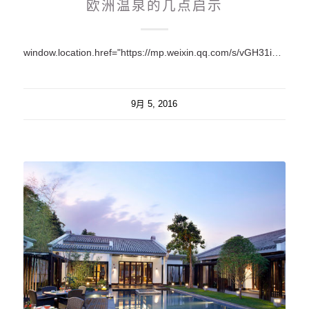
欧洲温泉的几点启示
window.location.href="https://mp.weixin.qq.com/s/vGH31iznhQrwhxwGirU4zQ";
9月 5, 2016