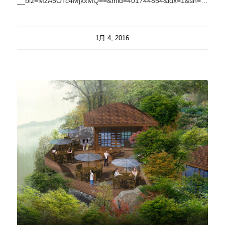
__biz=MzA5OTc4MjkxMQ==&mid=401744854&idx=1&sn=12633ebbf7b2bcc29baf958b0df8d1cf#rd";
1月 4, 2016