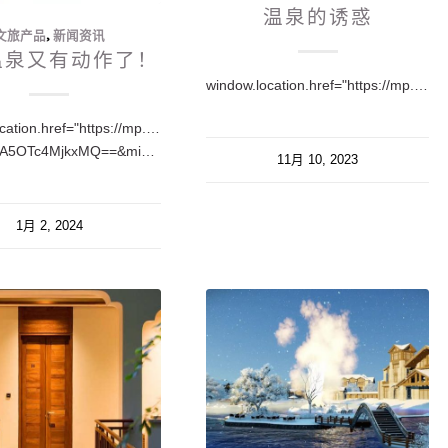
温泉的诱惑
文旅产品
,
新闻资讯
温泉又有动作了！
window.location.href="https://mp.weixin.qq.com/s/q4_GXJ_4tuSIoDTHLl0__g";
cation.href="https://mp.weixin.qq.com/s?
__biz=MzA5OTc4MjkxMQ==&mid=2650222236&idx=1&sn=59a0bb4f4ac530faecc0695b4302ed4e&chksm=88fe970cbf891e1a8f91c8de552cb1914605e77a780f123f5f1d9c1a1ca69e04c60dec6742e4&token=1004853728&lang=zh_C…
11月 10, 2023
1月 2, 2024