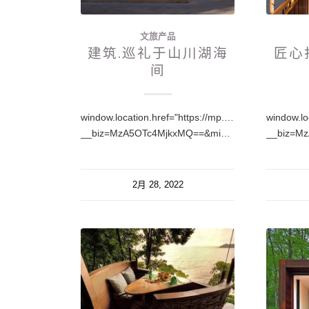
文旅产品
建筑.巡礼于山川湖海
匠心
间
window.location.href="https://mp.weixin.qq.com/s?
window.lo
__biz=MzA5OTc4MjkxMQ==&mid=2650219901&idx=1&sn=3a004af9a8cbaa8790043ead6807a206&chksm=88fe9cedbf8915fb4108624681975a49335356f01d4b0bb3b8213b67819029fd4f5c6e7c9b03&token=608910687&lang=zh_CN…
2月 28, 2022