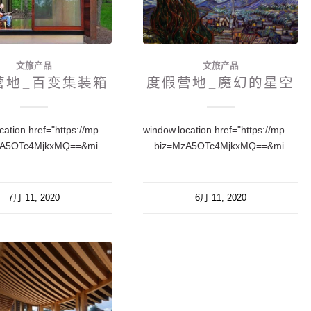
文旅产品
文旅产品
营地_百变集装箱
度假营地_魔幻的星空
cation.href="https://mp.weixin.qq.com/s?
window.location.href="https://mp.weix
__biz=MzA5OTc4MjkxMQ==&mid=2650217230&idx=1&sn=e75e47a5546a91bb6af05fb393bd092b&chksm=88fea29ebf892b88974c3f99e527a481bfd60d8ced0605ec31757e61166b7946d8d01dd263ee&token=2123933187&lang=zh_C…
__biz=MzA5OTc4MjkxMQ==&mid=2650217061&idx=1&sn=c0c75ab003f5654406894dc61b4b2882&chksm=88fea3f5bf892ae3c69171e5b262ef48aeccfb33899610b8572d8e9fa4407385a81d76423dc3&token=1971564381&lang=zh_C…
7月 11, 2020
6月 11, 2020