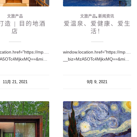
文旅产品
文旅产品
,
新闻资讯
打造 | 目的地酒
爱温泉、爱健康、爱生
店
活！
cation.href="https://mp.weixin.qq.com/s?
window.location.href="https://mp.weix
__biz=MzA5OTc4MjkxMQ==&mid=2650219456&idx=1&sn=19123867f690c7314ae5d6bafe1ebc3a&chksm=88fe9a50bf891346e8a488c54851450dd108d153812270e6d4f14563d212bd28ca05e25d325b&token=976118581&lang=zh_CN…
__biz=MzA5OTc4MjkxMQ==&mid=2650219082&idx=1&sn=cd42f64c2ed71aa721df67a17ae5280f&chksm=88fe9bdabf8912cc0b98223a811e81f188dc11f64a942fa9df4fb26034241522019f580b8cec&token=318203491&lang=zh_CN…
11月 21, 2021
9月 9, 2021