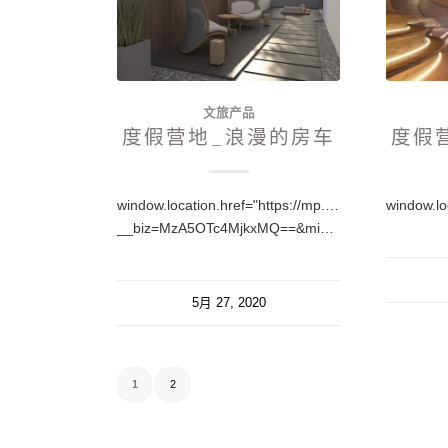
文旅产品
度假营地_浪漫的房车
度假
window.location.href="https://mp.weixin.qq.com/s?
__biz=MzA5OTc4MjkxMQ==&mid=2650216986&idx=1&sn=fef420cbeb047e38a5cc0fa8391c5d88&chksm=88fea38abf892a9c55ebfbd68efa61bac11ae88ed5d87f7354467e21375ffc3fc3b056476897&token=1265031940&lang=zh_C…
5月 27, 2020
1
2