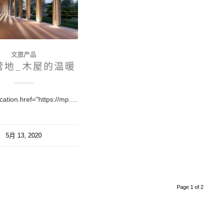
文旅产品
营地_木屋的温暖
window.location.href="https://mp.weixin.qq.com/s/jVc6jqz5cVzYIvBc7TDdIw";
5月 13, 2020
Page 1 of 2