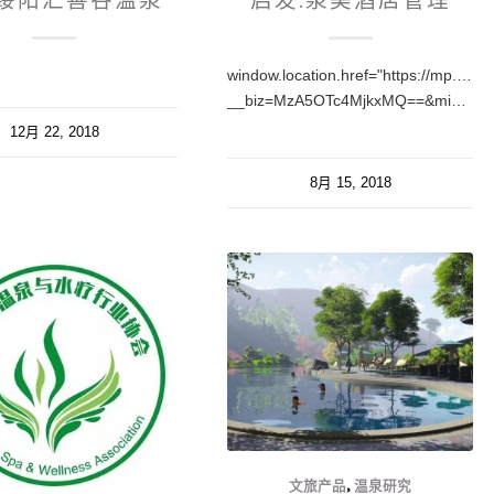
绥阳汇善谷温泉
启发.泉美酒店管理
window.location.href="https://mp.weix
__biz=MzA5OTc4MjkxMQ==&mid=2650214426&idx=1&sn=dacdfdeed35dc50a71fe19a8752edbbc&chksm=88fea98abf89209cbe3cc1c215bafe9c8f969484679384b9f45813190460f456daa7cf8c4ed7#rd";
12月 22, 2018
8月 15, 2018
文旅产品
,
温泉研究