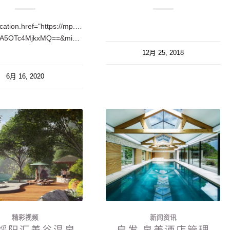
cation.href="https://mp.weixin.qq.com/s?
__biz=MzA5OTc4MjkxMQ==&mid=2650217130&idx=1&sn=ffc9aee2abb155f39b0f71e147936a24&chksm=88fea33abf892a2c7da7346860f8b5e6e933a794f266727aa20bbe3c73c62c2e0fbca9e3fcc0&token=1719591371&lang=zh_C…
12月 25, 2018
6月 16, 2020
精彩视频
新闻资讯