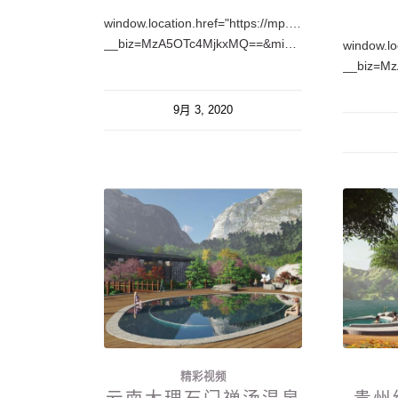
window.location.href="https://mp.weixin.qq.com/s?
__biz=MzA5OTc4MjkxMQ==&mid=2650213909&idx=1&sn=035c63a2d2d70bc66344bb1a5e82faf5&chksm=88feb785bf893e934fbb546e85d0a37f7157f293c31585f5834890f115d903a3feb5d8f10133#rd";
window.lo
9月 3, 2020
精彩视频